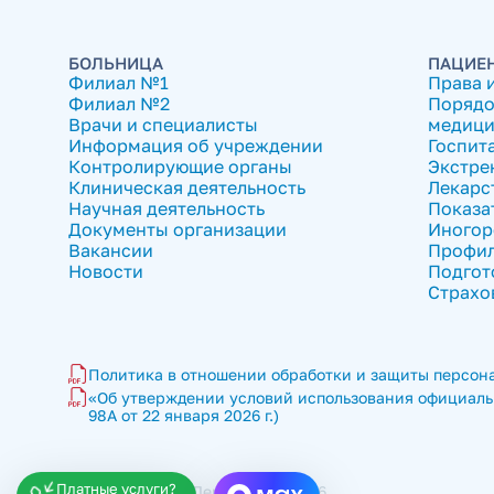
БОЛЬНИЦА
ПАЦИЕ
Филиал №1
Права 
Филиал №2
Порядо
Врачи и специалисты
медици
Информация об учреждении
Госпит
Контролирующие органы
Экстре
Клиническая деятельность
Лекарс
Научная деятельность
Показа
Документы организации
Иногор
Вакансии
Профил
Новости
Подгот
Страхо
Политика в отношении обработки и защиты персона
«Об утверждении условий использования официальн
98А от 22 января 2026 г.)
Платные услуги?
ГКБ имени В.П. Демихова © 2026