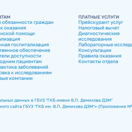
НТАМ
ПЛАТНЫЕ УСЛУГИ
и обязанности граждан
Прейскурант услуг
к оказания
Налоговый вычет
нской помощи
Диагностические
ализация
исследования
нная госпитализация
Лабораторные исслед
твенное обеспечение
Консультации
тели доступности
Правила оказания
одним пациентам
Контакты отдела
актика заболеваний
овка к исследованиям
вые компании
льных данных в ГБУЗ "ГКБ имени В.П. Демихова ДЗМ"
ого сайта ГБУЗ "ГКБ им. В.П. Демихова ДЗМ"» (Приложение № 