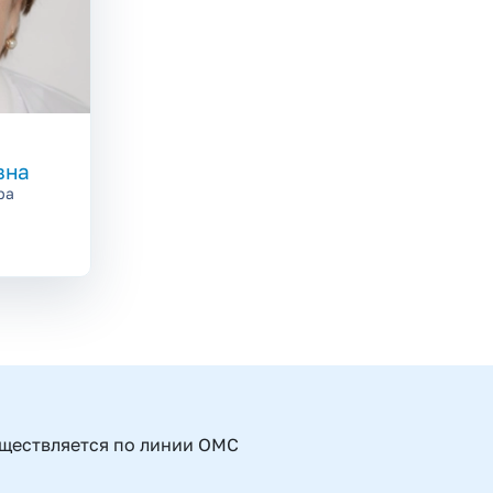
вна
ра
уществляется по линии ОМС