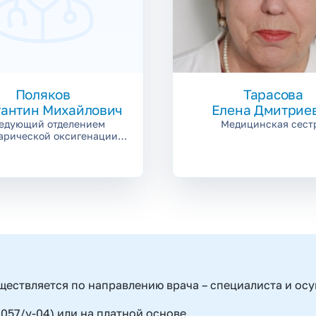
Поляков
Тарасова
тантин Михайлович
Елена Дмитрие
едующий отделением
Медицинская сест
арической оксигенации-
врач-терапевт
ествляется по направлению врача – специалиста и ос
57/у-04) или на платной основе.