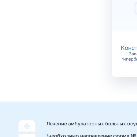
Конс
Зав
гиперб
Лечение амбулаторных больных осущ
(необходимо направление форма № 0