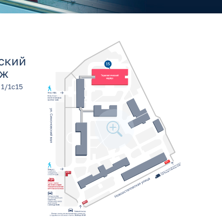
ский
аж
 1/1с15