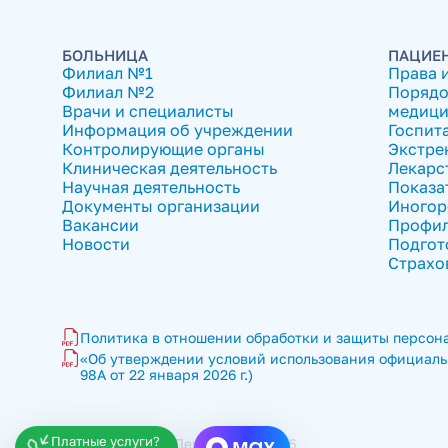
БОЛЬНИЦА
ПАЦИЕ
Филиал №1
Права 
Филиал №2
Порядо
Врачи и специалисты
медици
Информация об учреждении
Госпит
Контролирующие органы
Экстре
Клиническая деятельность
Лекарс
Научная деятельность
Показа
Документы организации
Иногор
Вакансии
Профил
Новости
Подгот
Страхо
Политика в отношении обработки и защиты персона
«Об утверждении условий использования официальн
98А от 22 января 2026 г.)
Платные услуги?
ГКБ имени В.П. Демихова © 2026