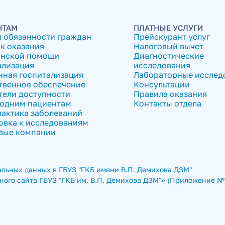
НТАМ
ПЛАТНЫЕ УСЛУГИ
и обязанности граждан
Прейскурант услуг
к оказания
Налоговый вычет
нской помощи
Диагностические
ализация
исследования
нная госпитализация
Лабораторные исслед
твенное обеспечение
Консультации
тели доступности
Правила оказания
одним пациентам
Контакты отдела
актика заболеваний
овка к исследованиям
вые компании
льных данных в ГБУЗ "ГКБ имени В.П. Демихова ДЗМ"
ого сайта ГБУЗ "ГКБ им. В.П. Демихова ДЗМ"» (Приложение № 