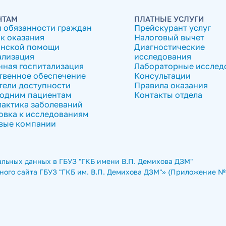
НТАМ
ПЛАТНЫЕ УСЛУГИ
и обязанности граждан
Прейскурант услуг
к оказания
Налоговый вычет
нской помощи
Диагностические
ализация
исследования
нная госпитализация
Лабораторные исслед
твенное обеспечение
Консультации
тели доступности
Правила оказания
одним пациентам
Контакты отдела
актика заболеваний
овка к исследованиям
вые компании
льных данных в ГБУЗ "ГКБ имени В.П. Демихова ДЗМ"
ого сайта ГБУЗ "ГКБ им. В.П. Демихова ДЗМ"» (Приложение № 