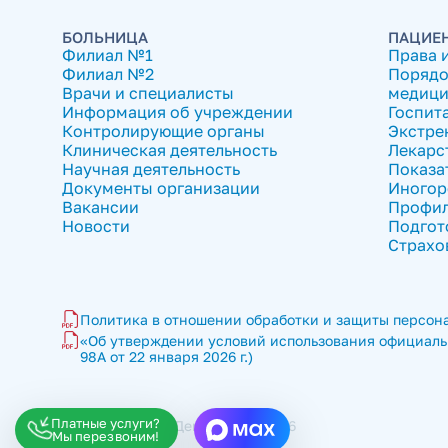
БОЛЬНИЦА
ПАЦИЕ
Филиал №1
Права 
Филиал №2
Порядо
Врачи и специалисты
медици
Информация об учреждении
Госпит
Контролирующие органы
Экстре
Клиническая деятельность
Лекарс
Научная деятельность
Показа
Документы организации
Иногор
Вакансии
Профил
Новости
Подгот
Страхо
Политика в отношении обработки и защиты персона
«Об утверждении условий использования официальн
98А от 22 января 2026 г.)
Платные услуги?
ГКБ имени В.П. Демихова © 2026
Мы перезвоним!