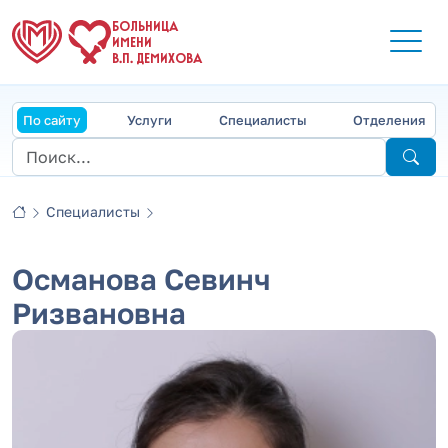
БОЛЬНИЦА
ИМЕНИ
В.П. ДЕМИХОВА
По сайту
Услуги
Специалисты
Отделения
Специалисты
Османова Севинч
Ризвановна