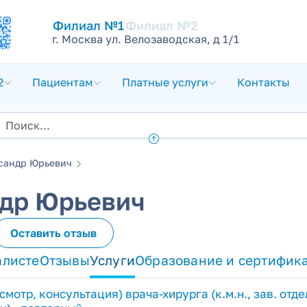
Филиал №1
Филиал №2
г. Москва ул. Велозаводская, д 1/1
2
Пациентам
Платные услуги
Контакты
сандр Юрьевич
др Юрьевич
Оставить отзыв
алисте
Отзывы
Услуги
Образование и сертифик
смотр, консультация) врача-хирурга (к.м.н., зав. от