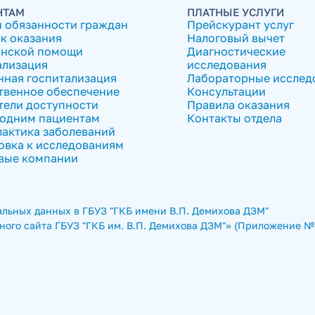
НТАМ
ПЛАТНЫЕ УСЛУГИ
и обязанности граждан
Прейскурант услуг
к оказания
Налоговый вычет
нской помощи
Диагностические
ализация
исследования
нная госпитализация
Лабораторные исслед
твенное обеспечение
Консультации
тели доступности
Правила оказания
одним пациентам
Контакты отдела
актика заболеваний
овка к исследованиям
вые компании
льных данных в ГБУЗ "ГКБ имени В.П. Демихова ДЗМ"
ого сайта ГБУЗ "ГКБ им. В.П. Демихова ДЗМ"» (Приложение № 