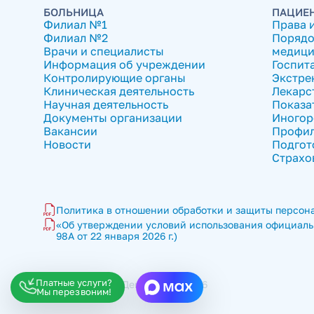
БОЛЬНИЦА
ПАЦИЕ
Филиал №1
Права 
Филиал №2
Порядо
Врачи и специалисты
медици
Информация об учреждении
Госпит
Контролирующие органы
Экстре
Клиническая деятельность
Лекарс
Научная деятельность
Показа
Документы организации
Иногор
Вакансии
Профил
Новости
Подгот
Страхо
Политика в отношении обработки и защиты персона
«Об утверждении условий использования официальн
98А от 22 января 2026 г.)
Платные услуги?
ГКБ имени В.П. Демихова © 2026
Мы перезвоним!