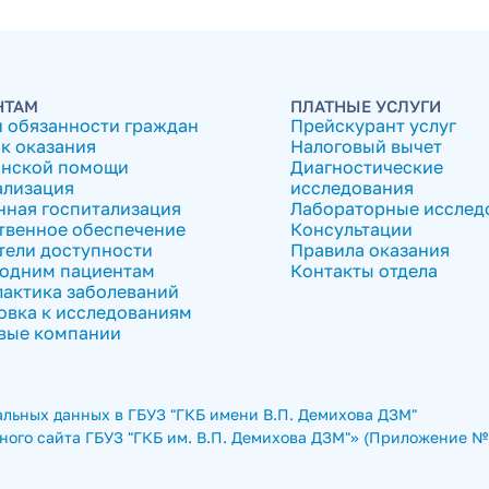
НТАМ
ПЛАТНЫЕ УСЛУГИ
и обязанности граждан
Прейскурант услуг
к оказания
Налоговый вычет
нской помощи
Диагностические
ализация
исследования
нная госпитализация
Лабораторные исслед
твенное обеспечение
Консультации
тели доступности
Правила оказания
одним пациентам
Контакты отдела
актика заболеваний
овка к исследованиям
вые компании
льных данных в ГБУЗ "ГКБ имени В.П. Демихова ДЗМ"
ого сайта ГБУЗ "ГКБ им. В.П. Демихова ДЗМ"» (Приложение № 