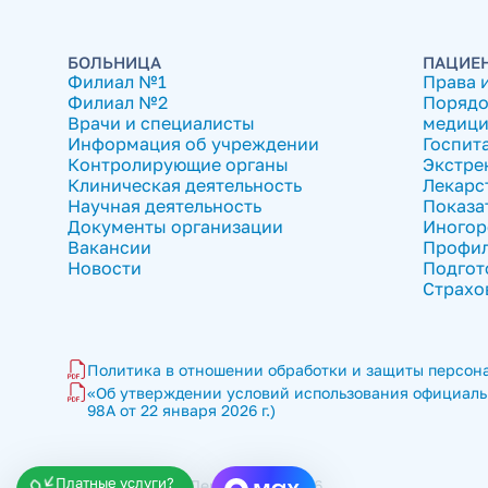
БОЛЬНИЦА
ПАЦИЕ
Филиал №1
Права 
Филиал №2
Порядо
Врачи и специалисты
медици
Информация об учреждении
Госпит
Контролирующие органы
Экстре
Клиническая деятельность
Лекарс
Научная деятельность
Показа
Документы организации
Иногор
Вакансии
Профил
Новости
Подгот
Страхо
Политика в отношении обработки и защиты персона
«Об утверждении условий использования официальн
98А от 22 января 2026 г.)
Платные услуги?
ГКБ имени В.П. Демихова © 2026