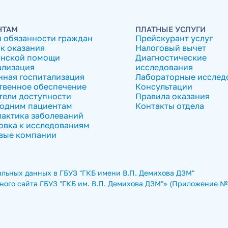
НТАМ
ПЛАТНЫЕ УСЛУГИ
и обязанности граждан
Прейскурант услуг
к оказания
Налоговый вычет
нской помощи
Диагностические
ализация
исследования
нная госпитализация
Лабораторные исслед
твенное обеспечение
Консультации
тели доступности
Правила оказания
одним пациентам
Контакты отдела
актика заболеваний
овка к исследованиям
вые компании
льных данных в ГБУЗ "ГКБ имени В.П. Демихова ДЗМ"
ого сайта ГБУЗ "ГКБ им. В.П. Демихова ДЗМ"» (Приложение № 