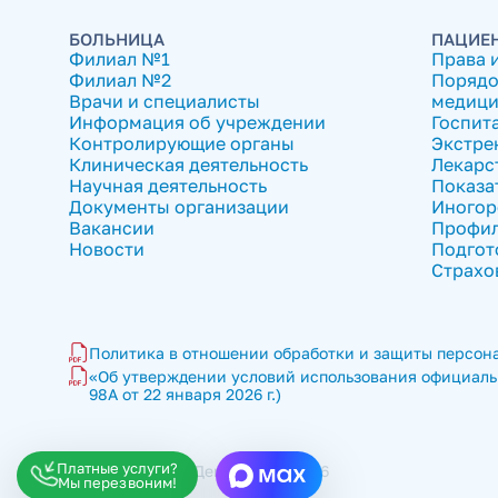
БОЛЬНИЦА
ПАЦИЕ
Филиал №1
Права 
Филиал №2
Порядо
Врачи и специалисты
медици
Информация об учреждении
Госпит
Контролирующие органы
Экстре
Клиническая деятельность
Лекарс
Научная деятельность
Показа
Документы организации
Иногор
Вакансии
Профил
Новости
Подгот
Страхо
Политика в отношении обработки и защиты персона
«Об утверждении условий использования официальн
98А от 22 января 2026 г.)
Платные услуги?
ГКБ имени В.П. Демихова © 2026
Мы перезвоним!