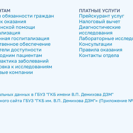
НТАМ
ПЛАТНЫЕ УСЛУГИ
и обязанности граждан
Прейскурант услуг
к оказания
Налоговый вычет
нской помощи
Диагностические
ализация
исследования
нная госпитализация
Лабораторные исслед
твенное обеспечение
Консультации
тели доступности
Правила оказания
одним пациентам
Контакты отдела
актика заболеваний
овка к исследованиям
вые компании
льных данных в ГБУЗ "ГКБ имени В.П. Демихова ДЗМ"
ого сайта ГБУЗ "ГКБ им. В.П. Демихова ДЗМ"» (Приложение № 