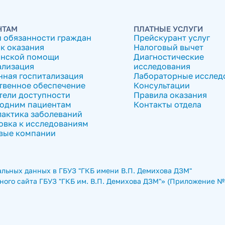
НТАМ
ПЛАТНЫЕ УСЛУГИ
и обязанности граждан
Прейскурант услуг
к оказания
Налоговый вычет
нской помощи
Диагностические
ализация
исследования
нная госпитализация
Лабораторные исслед
твенное обеспечение
Консультации
тели доступности
Правила оказания
одним пациентам
Контакты отдела
актика заболеваний
овка к исследованиям
вые компании
льных данных в ГБУЗ "ГКБ имени В.П. Демихова ДЗМ"
ого сайта ГБУЗ "ГКБ им. В.П. Демихова ДЗМ"» (Приложение № 