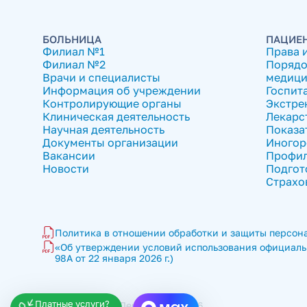
БОЛЬНИЦА
ПАЦИЕ
Филиал №1
Права 
Филиал №2
Порядо
Врачи и специалисты
медици
Информация об учреждении
Госпит
Контролирующие органы
Экстре
Клиническая деятельность
Лекарс
Научная деятельность
Показа
Документы организации
Иногор
Вакансии
Профил
Новости
Подгот
Страхо
Политика в отношении обработки и защиты персона
«Об утверждении условий использования официальн
98А от 22 января 2026 г.)
Платные услуги?
ГКБ имени В.П. Демихова © 2026