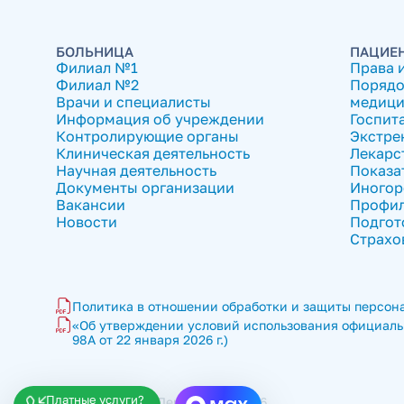
БОЛЬНИЦА
ПАЦИЕ
Филиал №1
Права 
Филиал №2
Порядо
Врачи и специалисты
медици
Информация об учреждении
Госпит
Контролирующие органы
Экстре
Клиническая деятельность
Лекарс
Научная деятельность
Показа
Документы организации
Иногор
Вакансии
Профил
Новости
Подгот
Страхо
Политика в отношении обработки и защиты персона
«Об утверждении условий использования официальн
98А от 22 января 2026 г.)
Платные услуги?
ГКБ имени В.П. Демихова © 2026