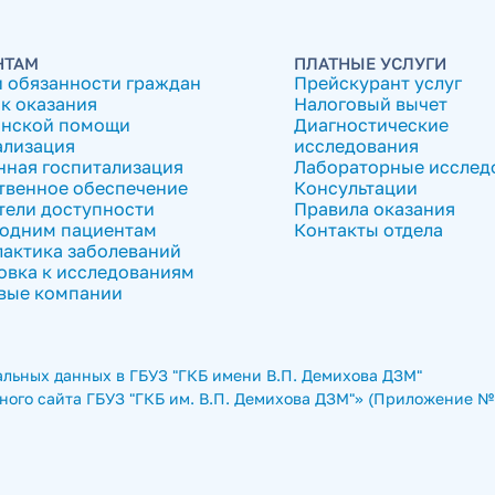
НТАМ
ПЛАТНЫЕ УСЛУГИ
и обязанности граждан
Прейскурант услуг
к оказания
Налоговый вычет
нской помощи
Диагностические
ализация
исследования
нная госпитализация
Лабораторные исслед
твенное обеспечение
Консультации
тели доступности
Правила оказания
одним пациентам
Контакты отдела
актика заболеваний
овка к исследованиям
вые компании
льных данных в ГБУЗ "ГКБ имени В.П. Демихова ДЗМ"
ого сайта ГБУЗ "ГКБ им. В.П. Демихова ДЗМ"» (Приложение № 