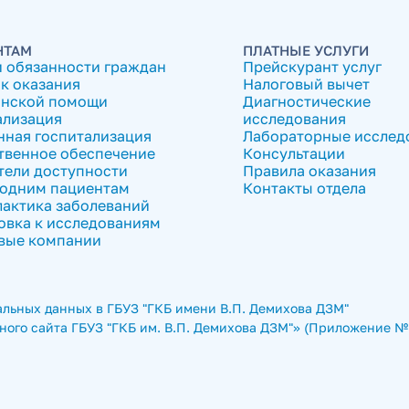
НТАМ
ПЛАТНЫЕ УСЛУГИ
и обязанности граждан
Прейскурант услуг
к оказания
Налоговый вычет
нской помощи
Диагностические
ализация
исследования
нная госпитализация
Лабораторные исслед
твенное обеспечение
Консультации
тели доступности
Правила оказания
одним пациентам
Контакты отдела
актика заболеваний
овка к исследованиям
вые компании
льных данных в ГБУЗ "ГКБ имени В.П. Демихова ДЗМ"
ого сайта ГБУЗ "ГКБ им. В.П. Демихова ДЗМ"» (Приложение № 