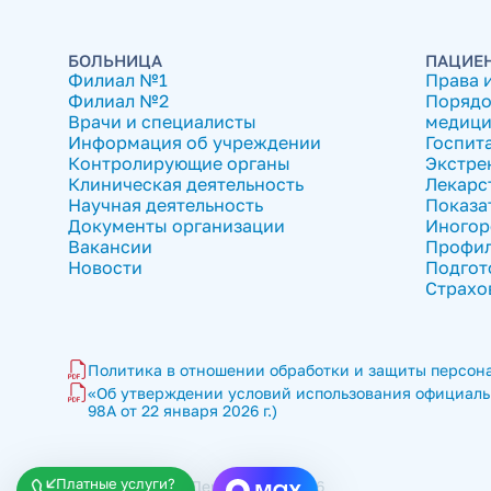
БОЛЬНИЦА
ПАЦИЕ
Филиал №1
Права 
Филиал №2
Порядо
Врачи и специалисты
медици
Информация об учреждении
Госпит
Контролирующие органы
Экстре
Клиническая деятельность
Лекарс
Научная деятельность
Показа
Документы организации
Иногор
Вакансии
Профил
Новости
Подгот
Страхо
Политика в отношении обработки и защиты персона
«Об утверждении условий использования официальн
98А от 22 января 2026 г.)
Платные услуги?
ГКБ имени В.П. Демихова © 2026