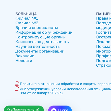
БОЛЬНИЦА
ПАЦИЕ
Филиал №1
Права 
Филиал №2
Порядо
Врачи и специалисты
медици
Информация об учреждении
Госпит
Контролирующие органы
Экстре
Клиническая деятельность
Лекарс
Научная деятельность
Показа
Документы организации
Иногор
Вакансии
Профил
Новости
Подгот
Страхо
Политика в отношении обработки и защиты персона
«Об утверждении условий использования официальн
98А от 22 января 2026 г.)
Платные услуги?
ГКБ имени В.П. Демихова © 2026