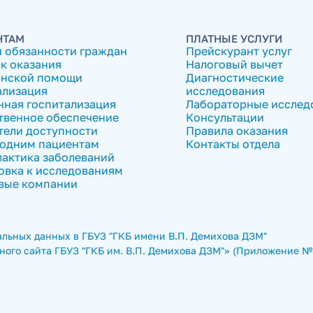
НТАМ
ПЛАТНЫЕ УСЛУГИ
и обязанности граждан
Прейскурант услуг
к оказания
Налоговый вычет
нской помощи
Диагностические
ализация
исследования
нная госпитализация
Лабораторные исслед
твенное обеспечение
Консультации
тели доступности
Правила оказания
одним пациентам
Контакты отдела
актика заболеваний
овка к исследованиям
вые компании
льных данных в ГБУЗ "ГКБ имени В.П. Демихова ДЗМ"
ого сайта ГБУЗ "ГКБ им. В.П. Демихова ДЗМ"» (Приложение № 