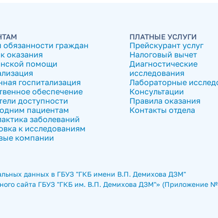
НТАМ
ПЛАТНЫЕ УСЛУГИ
и обязанности граждан
Прейскурант услуг
к оказания
Налоговый вычет
нской помощи
Диагностические
ализация
исследования
нная госпитализация
Лабораторные исслед
твенное обеспечение
Консультации
тели доступности
Правила оказания
одним пациентам
Контакты отдела
актика заболеваний
овка к исследованиям
вые компании
льных данных в ГБУЗ "ГКБ имени В.П. Демихова ДЗМ"
ого сайта ГБУЗ "ГКБ им. В.П. Демихова ДЗМ"» (Приложение № 