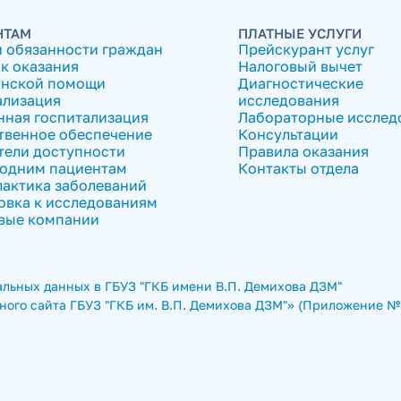
НТАМ
ПЛАТНЫЕ УСЛУГИ
и обязанности граждан
Прейскурант услуг
к оказания
Налоговый вычет
нской помощи
Диагностические
ализация
исследования
нная госпитализация
Лабораторные исслед
твенное обеспечение
Консультации
тели доступности
Правила оказания
одним пациентам
Контакты отдела
актика заболеваний
овка к исследованиям
вые компании
льных данных в ГБУЗ "ГКБ имени В.П. Демихова ДЗМ"
ого сайта ГБУЗ "ГКБ им. В.П. Демихова ДЗМ"» (Приложение № 