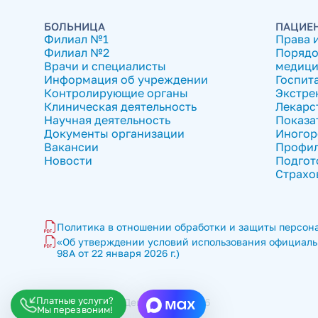
БОЛЬНИЦА
ПАЦИЕ
Филиал №1
Права 
Филиал №2
Порядо
Врачи и специалисты
медици
Информация об учреждении
Госпит
Контролирующие органы
Экстре
Клиническая деятельность
Лекарс
Научная деятельность
Показа
Документы организации
Иногор
Вакансии
Профил
Новости
Подгот
Страхо
Политика в отношении обработки и защиты персона
«Об утверждении условий использования официальн
98А от 22 января 2026 г.)
Платные услуги?
ГКБ имени В.П. Демихова © 2026
Мы перезвоним!