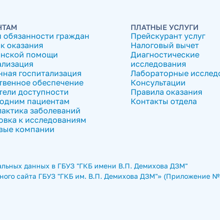
НТАМ
ПЛАТНЫЕ УСЛУГИ
и обязанности граждан
Прейскурант услуг
к оказания
Налоговый вычет
нской помощи
Диагностические
ализация
исследования
нная госпитализация
Лабораторные исслед
твенное обеспечение
Консультации
тели доступности
Правила оказания
одним пациентам
Контакты отдела
актика заболеваний
овка к исследованиям
вые компании
льных данных в ГБУЗ "ГКБ имени В.П. Демихова ДЗМ"
ого сайта ГБУЗ "ГКБ им. В.П. Демихова ДЗМ"» (Приложение № 