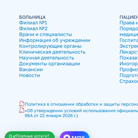
БОЛЬНИЦА
ПАЦИЕ
Филиал №1
Права 
Филиал №2
Порядо
Врачи и специалисты
медици
Информация об учреждении
Госпит
Контролирующие органы
Экстре
Клиническая деятельность
Лекарс
Научная деятельность
Показа
Документы организации
Иногор
Вакансии
Профил
Новости
Подгот
Страхо
Политика в отношении обработки и защиты персона
«Об утверждении условий использования официальн
98А от 22 января 2026 г.)
Платные услуги?
ГКБ имени В.П. Демихова © 2026