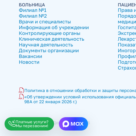
БОЛЬНИЦА
ПАЦИЕ
Филиал №1
Права 
Филиал №2
Порядо
Врачи и специалисты
медици
Информация об учреждении
Госпит
Контролирующие органы
Экстре
Клиническая деятельность
Лекарс
Научная деятельность
Показа
Документы организации
Иногор
Вакансии
Профил
Новости
Подгот
Страхо
Политика в отношении обработки и защиты персона
«Об утверждении условий использования официальн
98А от 22 января 2026 г.)
Платные услуги?
ГКБ имени В.П. Демихова © 2026
Мы перезвоним!