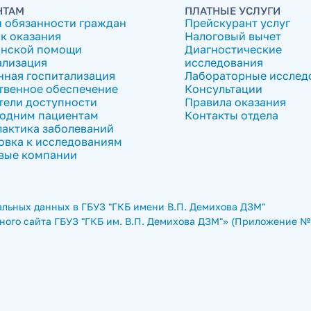
НТАМ
ПЛАТНЫЕ УСЛУГИ
и обязанности граждан
Прейскурант услуг
к оказания
Налоговый вычет
нской помощи
Диагностические
ализация
исследования
нная госпитализация
Лабораторные исслед
твенное обеспечение
Консультации
тели доступности
Правила оказания
одним пациентам
Контакты отдела
актика заболеваний
овка к исследованиям
вые компании
льных данных в ГБУЗ "ГКБ имени В.П. Демихова ДЗМ"
ого сайта ГБУЗ "ГКБ им. В.П. Демихова ДЗМ"» (Приложение № 