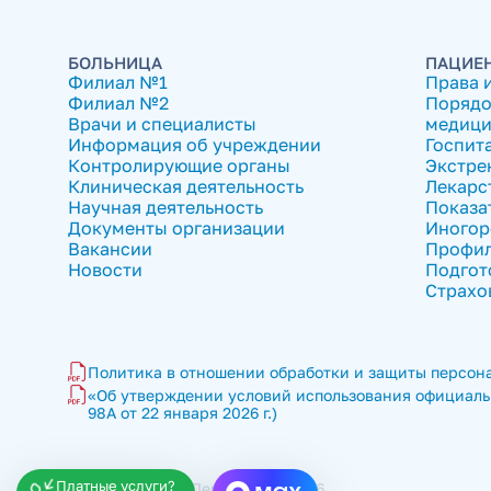
БОЛЬНИЦА
ПАЦИЕ
Филиал №1
Права 
Филиал №2
Порядо
Врачи и специалисты
медици
Информация об учреждении
Госпит
Контролирующие органы
Экстре
Клиническая деятельность
Лекарс
Научная деятельность
Показа
Документы организации
Иногор
Вакансии
Профил
Новости
Подгот
Страхо
Политика в отношении обработки и защиты персона
«Об утверждении условий использования официальн
98А от 22 января 2026 г.)
Платные услуги?
ГКБ имени В.П. Демихова © 2026