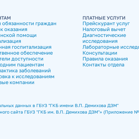
НТАМ
ПЛАТНЫЕ УСЛУГИ
и обязанности граждан
Прейскурант услуг
к оказания
Налоговый вычет
нской помощи
Диагностические
ализация
исследования
нная госпитализация
Лабораторные исслед
твенное обеспечение
Консультации
тели доступности
Правила оказания
одним пациентам
Контакты отдела
актика заболеваний
овка к исследованиям
вые компании
льных данных в ГБУЗ "ГКБ имени В.П. Демихова ДЗМ"
ого сайта ГБУЗ "ГКБ им. В.П. Демихова ДЗМ"» (Приложение № 