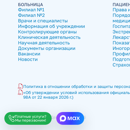
БОЛЬНИЦА
ПАЦИЕ
Филиал №1
Права 
Филиал №2
Порядо
Врачи и специалисты
медици
Информация об учреждении
Госпит
Контролирующие органы
Экстре
Клиническая деятельность
Лекарс
Научная деятельность
Показа
Документы организации
Иногор
Вакансии
Профил
Новости
Подгот
Страхо
Политика в отношении обработки и защиты персона
«Об утверждении условий использования официальн
98А от 22 января 2026 г.)
Платные услуги?
ГКБ имени В.П. Демихова © 2026
Мы перезвоним!