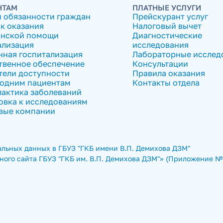
НТАМ
ПЛАТНЫЕ УСЛУГИ
и обязанности граждан
Прейскурант услуг
к оказания
Налоговый вычет
нской помощи
Диагностические
ализация
исследования
нная госпитализация
Лабораторные исслед
твенное обеспечение
Консультации
тели доступности
Правила оказания
одним пациентам
Контакты отдела
актика заболеваний
овка к исследованиям
вые компании
льных данных в ГБУЗ "ГКБ имени В.П. Демихова ДЗМ"
ого сайта ГБУЗ "ГКБ им. В.П. Демихова ДЗМ"» (Приложение № 