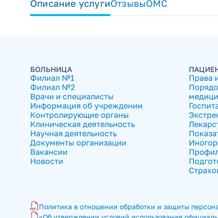
Описание услуги
Отзывы
ОМС
БОЛЬНИЦА
ПАЦИЕ
Филиал №1
Права 
Филиал №2
Порядо
Врачи и специалисты
медици
Информация об учреждении
Госпит
Контролирующие органы
Экстре
Клиническая деятельность
Лекарс
Научная деятельность
Показа
Документы организации
Иногор
Вакансии
Профил
Новости
Подгот
Страхо
Политика в отношении обработки и защиты персона
«Об утверждении условий использования официальн