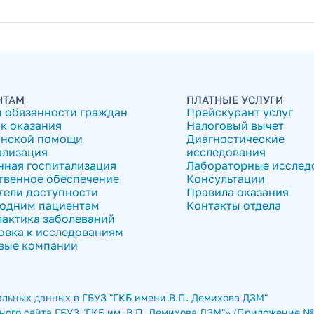
НТАМ
ПЛАТНЫЕ УСЛУГИ
и обязанности граждан
Прейскурант услуг
к оказания
Налоговый вычет
нской помощи
Диагностические
ализация
исследования
нная госпитализация
Лабораторные исслед
твенное обеспечение
Консультации
тели доступности
Правила оказания
одним пациентам
Контакты отдела
актика заболеваний
овка к исследованиям
вые компании
льных данных в ГБУЗ "ГКБ имени В.П. Демихова ДЗМ"
ого сайта ГБУЗ "ГКБ им. В.П. Демихова ДЗМ"» (Приложение № 