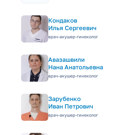
Кондаков
Илья Сергеевич
врач-акушер-гинеколог
Авазашвили
Нана Анатольевна
врач-акушер-гинеколог
Зарубенко
Иван Петрович
врач-акушер-гинеколог