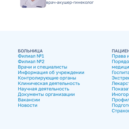
врач-акушер-гинеколог
БОЛЬНИЦА
ПАЦИЕ
Филиал №1
Права 
Филиал №2
Порядо
Врачи и специалисты
медици
Информация об учреждении
Госпит
Контролирующие органы
Экстре
Клиническая деятельность
Лекарс
Научная деятельность
Показа
Документы организации
Иногор
Вакансии
Профил
Новости
Подгот
Страхо