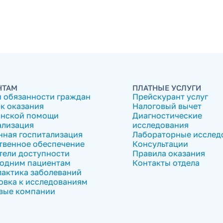
НТАМ
ПЛАТНЫЕ УСЛУГИ
и обязанности граждан
Прейскурант услуг
к оказания
Налоговый вычет
нской помощи
Диагностические
ализация
исследования
нная госпитализация
Лабораторные исслед
твенное обеспечение
Консультации
тели доступности
Правила оказания
одним пациентам
Контакты отдела
актика заболеваний
овка к исследованиям
вые компании