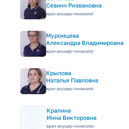
Севинч Ризвановна
врач-акушер-гинеколог
Муромцева
Александра Владимировна
врач-акушер-гинеколог
Крылова
Наталья Павловна
врач-акушер-гинеколог
Кралина
Инна Викторовна
врач-акушер-гинеколог