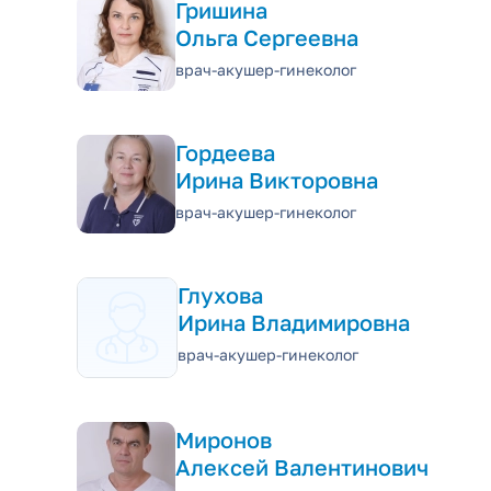
Гришина
Ольга Сергеевна
врач-акушер-гинеколог
Гордеева
Ирина Викторовна
врач-акушер-гинеколог
Глухова
Ирина Владимировна
врач-акушер-гинеколог
Миронов
Алексей Валентинович