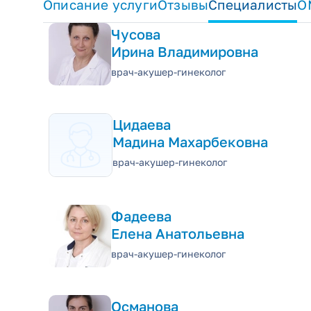
Описание услуги
Отзывы
Специалисты
О
Чусова
Ирина Владимировна
врач-акушер-гинеколог
Цидаева
Мадина Махарбековна
врач-акушер-гинеколог
Фадеева
Елена Анатольевна
врач-акушер-гинеколог
Османова