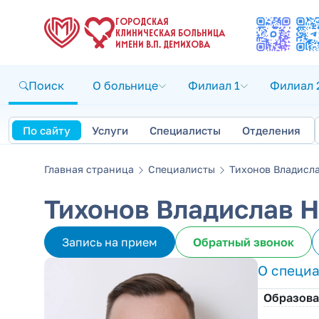
ГОРОДСКАЯ
КЛИНИЧЕСКАЯ БОЛЬНИЦА
ИМЕНИ В.П. ДЕМИХОВА
Поиск
О больнице
Филиал 1
Филиал 
По сайту
Услуги
Специалисты
Отделения
Главная страница
Специалисты
Тихонов Владисл
Тихонов Владислав 
Запись на прием
Обратный звонок
О специ
Образова