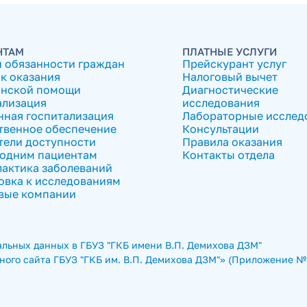
НТАМ
ПЛАТНЫЕ УСЛУГИ
и обязанности граждан
Прейскурант услуг
к оказания
Налоговый вычет
нской помощи
Диагностические
ализация
исследования
нная госпитализация
Лабораторные исслед
твенное обеспечение
Консультации
тели доступности
Правила оказания
одним пациентам
Контакты отдела
актика заболеваний
овка к исследованиям
вые компании
льных данных в ГБУЗ "ГКБ имени В.П. Демихова ДЗМ"
ого сайта ГБУЗ "ГКБ им. В.П. Демихова ДЗМ"» (Приложение № 