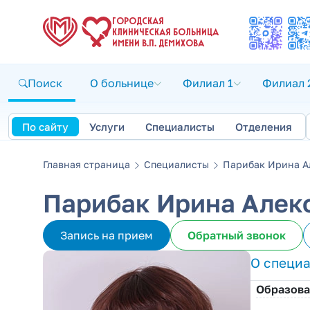
ГОРОДСКАЯ
КЛИНИЧЕСКАЯ БОЛЬНИЦА
ИМЕНИ В.П. ДЕМИХОВА
Поиск
О больнице
Филиал 1
Филиал 
По сайту
Услуги
Специалисты
Отделения
Главная страница
Специалисты
Парибак Ирина А
Парибак Ирина Алек
Запись на прием
Обратный звонок
О специ
Образова