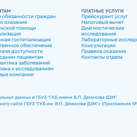
НТАМ
ПЛАТНЫЕ УСЛУГИ
и обязанности граждан
Прейскурант услуг
к оказания
Налоговый вычет
нской помощи
Диагностические
ализация
исследования
нная госпитализация
Лабораторные исслед
твенное обеспечение
Консультации
тели доступности
Правила оказания
одним пациентам
Контакты отдела
актика заболеваний
овка к исследованиям
вые компании
льных данных в ГБУЗ "ГКБ имени В.П. Демихова ДЗМ"
ого сайта ГБУЗ "ГКБ им. В.П. Демихова ДЗМ"» (Приложение № 