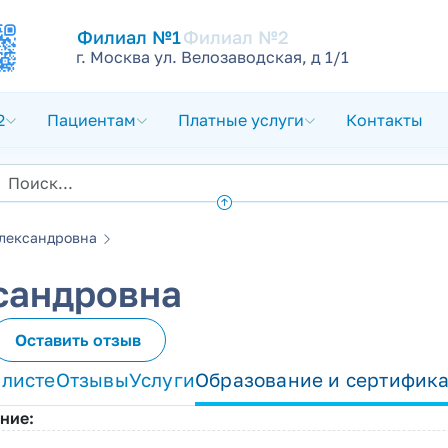
Филиал №1
Филиал №2
г. Москва ул. Велозаводская, д 1/1
2
Пациентам
Платные услуги
Контакты
лександровна
сандровна
Оставить отзыв
алисте
Отзывы
Услуги
Образование и сертифик
ние: