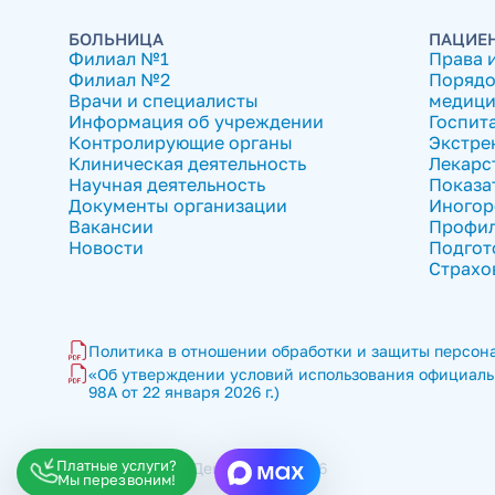
БОЛЬНИЦА
ПАЦИЕ
Филиал №1
Права 
Филиал №2
Порядо
Врачи и специалисты
медици
Информация об учреждении
Госпит
Контролирующие органы
Экстре
Клиническая деятельность
Лекарс
Научная деятельность
Показа
Документы организации
Иногор
Вакансии
Профил
Новости
Подгот
Страхо
Политика в отношении обработки и защиты персона
«Об утверждении условий использования официальн
98А от 22 января 2026 г.)
Платные услуги?
ГКБ имени В.П. Демихова © 2026
Мы перезвоним!