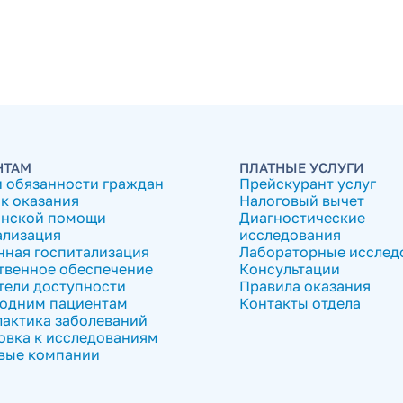
НТАМ
ПЛАТНЫЕ УСЛУГИ
и обязанности граждан
Прейскурант услуг
к оказания
Налоговый вычет
нской помощи
Диагностические
ализация
исследования
нная госпитализация
Лабораторные исслед
твенное обеспечение
Консультации
тели доступности
Правила оказания
одним пациентам
Контакты отдела
актика заболеваний
овка к исследованиям
вые компании