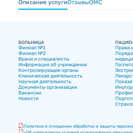
Описание услуги
Отзывы
ОМС
БОЛЬНИЦА
ПАЦИЕ
Филиал №1
Права 
Филиал №2
Порядо
Врачи и специалисты
медици
Информация об учреждении
Госпит
Контролирующие органы
Экстре
Клиническая деятельность
Лекарс
Научная деятельность
Показа
Документы организации
Иногор
Вакансии
Профил
Новости
Подгот
Страхо
Политика в отношении обработки и защиты персона
«Об утверждении условий использования официальн