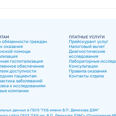
НТАМ
ПЛАТНЫЕ УСЛУГИ
и обязанности граждан
Прейскурант услуг
к оказания
Налоговый вычет
нской помощи
Диагностические
ализация
исследования
нная госпитализация
Лабораторные исслед
твенное обеспечение
Консультации
тели доступности
Правила оказания
одним пациентам
Контакты отдела
актика заболеваний
овка к исследованиям
вые компании
льных данных в ГБУЗ "ГКБ имени В.П. Демихова ДЗМ"
ого сайта ГБУЗ "ГКБ им. В.П. Демихова ДЗМ"» (Приложение № 