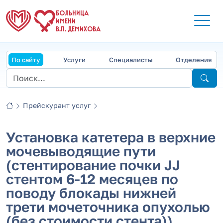
БОЛЬНИЦА
ИМЕНИ
В.П. ДЕМИХОВА
По сайту
Услуги
Специалисты
Отделения
Прейскурант услуг
Установка катетера в верхние
мочевыводящие пути
(стентирование почки JJ
стентом 6-12 месяцев по
поводу блокады нижней
трети мочеточника опухолью
(без стоимости стента))