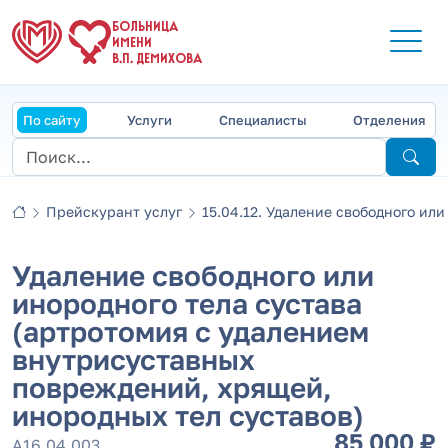
БОЛЬНИЦА
ИМЕНИ
В.П. ДЕМИХОВА
По сайту
Услуги
Специалисты
Отделения
Прейскурант услуг
15.04.12. Удаление свободного или 
Удаление свободного или
инородного тела сустава
(артротомия с удалением
внутрисуставных
повреждений, хрящей,
инородных тел суставов)
85 000 ₽
А16.04.003