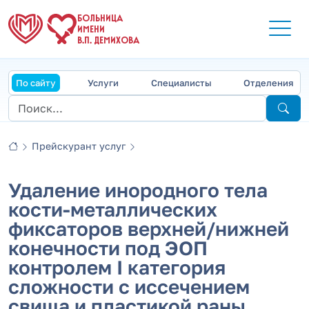
БОЛЬНИЦА
ИМЕНИ
В.П. ДЕМИХОВА
По сайту
Услуги
Специалисты
Отделения
Прейскурант услуг
Удаление инородного тела
кости-металлических
фиксаторов верхней/нижней
конечности под ЭОП
контролем I категория
сложности с иссечением
свища и пластикой раны