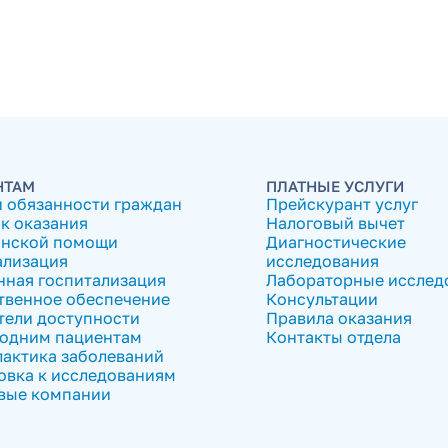
НТАМ
ПЛАТНЫЕ УСЛУГИ
и обязанности граждан
Прейскурант услуг
к оказания
Налоговый вычет
нской помощи
Диагностические
ализация
исследования
нная госпитализация
Лабораторные исслед
твенное обеспечение
Консультации
тели доступности
Правила оказания
одним пациентам
Контакты отдела
актика заболеваний
овка к исследованиям
вые компании