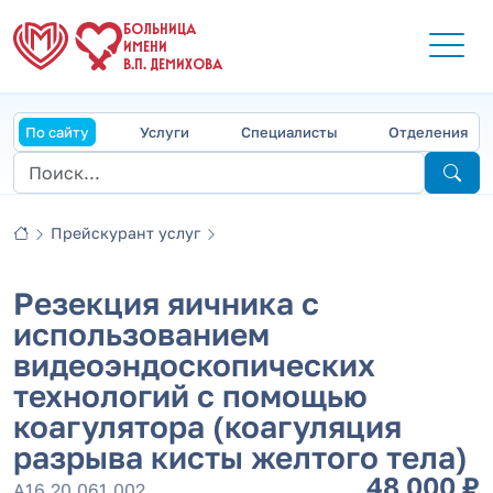
БОЛЬНИЦА
ИМЕНИ
В.П. ДЕМИХОВА
По сайту
Услуги
Специалисты
Отделения
Прейскурант услуг
Резекция яичника с
использованием
видеоэндоскопических
технологий с помощью
коагулятора (коагуляция
разрыва кисты желтого тела)
48 000 ₽
А16.20.061.002