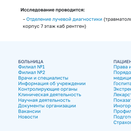
Исследование проводится:
–
Отделение лучевой диагностики
(травматоло
корпус 7 этаж каб рентген)
БОЛЬНИЦА
ПАЦИЕ
Филиал №1
Права 
Филиал №2
Порядо
Врачи и специалисты
медици
Информация об учреждении
Госпит
Контролирующие органы
Экстре
Клиническая деятельность
Лекарс
Научная деятельность
Показа
Документы организации
Иногор
Вакансии
Профил
Новости
Подгот
Страхо