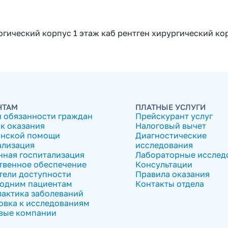
гический корпус 1 этаж каб рентген хирургический кор
НТАМ
ПЛАТНЫЕ УСЛУГИ
и обязанности граждан
Прейскурант услуг
к оказания
Налоговый вычет
нской помощи
Диагностические
ализация
исследования
нная госпитализация
Лабораторные исслед
твенное обеспечение
Консультации
тели доступности
Правила оказания
одним пациентам
Контакты отдела
актика заболеваний
овка к исследованиям
вые компании