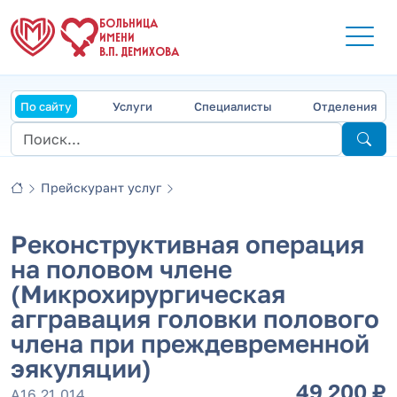
БОЛЬНИЦА
ИМЕНИ
В.П. ДЕМИХОВА
По сайту
Услуги
Специалисты
Отделения
Прейскурант услуг
Реконструктивная операция
на половом члене
(Микрохирургическая
аггравация головки полового
члена при преждевременной
эякуляции)
49 200 ₽
А16.21.014