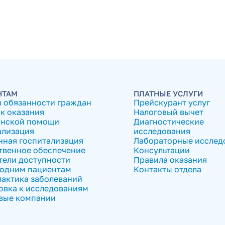
НТАМ
ПЛАТНЫЕ УСЛУГИ
и обязанности граждан
Прейскурант услуг
к оказания
Налоговый вычет
нской помощи
Диагностические
ализация
исследования
нная госпитализация
Лабораторные исслед
твенное обеспечение
Консультации
тели доступности
Правила оказания
одним пациентам
Контакты отдела
актика заболеваний
овка к исследованиям
вые компании