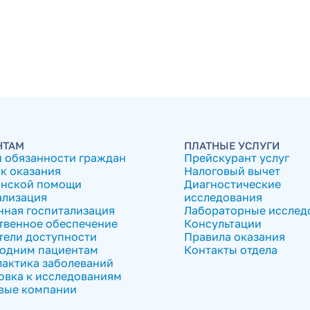
НТАМ
ПЛАТНЫЕ УСЛУГИ
и обязанности граждан
Прейскурант услуг
к оказания
Налоговый вычет
нской помощи
Диагностические
ализация
исследования
нная госпитализация
Лабораторные исслед
твенное обеспечение
Консультации
тели доступности
Правила оказания
одним пациентам
Контакты отдела
актика заболеваний
овка к исследованиям
вые компании