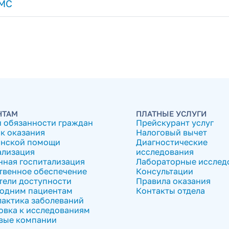
МС
НТАМ
ПЛАТНЫЕ УСЛУГИ
и обязанности граждан
Прейскурант услуг
к оказания
Налоговый вычет
нской помощи
Диагностические
ализация
исследования
нная госпитализация
Лабораторные исслед
твенное обеспечение
Консультации
тели доступности
Правила оказания
одним пациентам
Контакты отдела
актика заболеваний
овка к исследованиям
вые компании