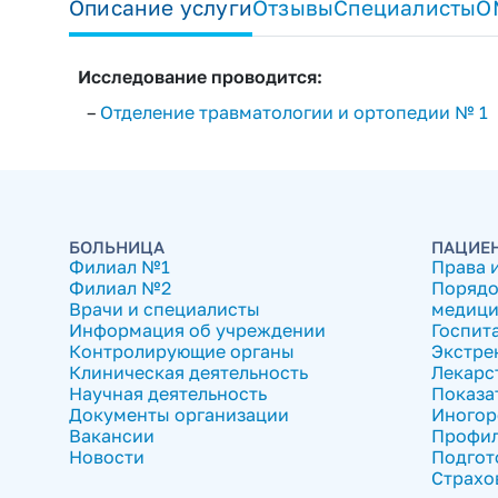
Описание услуги
Отзывы
Специалисты
О
Исследование проводится:
–
Отделение травматологии и ортопедии № 1
БОЛЬНИЦА
ПАЦИЕ
Филиал №1
Права 
Филиал №2
Порядо
Врачи и специалисты
медици
Информация об учреждении
Госпит
Контролирующие органы
Экстре
Клиническая деятельность
Лекарс
Научная деятельность
Показа
Документы организации
Иногор
Вакансии
Профил
Новости
Подгот
Страхо