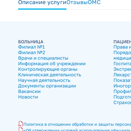
Описание услуги
Отзывы
ОМС
БОЛЬНИЦА
ПАЦИЕ
Филиал №1
Права 
Филиал №2
Порядо
Врачи и специалисты
медици
Информация об учреждении
Госпит
Контролирующие органы
Экстре
Клиническая деятельность
Лекарс
Научная деятельность
Показа
Документы организации
Иногор
Вакансии
Профил
Новости
Подгот
Страхо
Политика в отношении обработки и защиты персона
«Об утверждении условий использования официальн