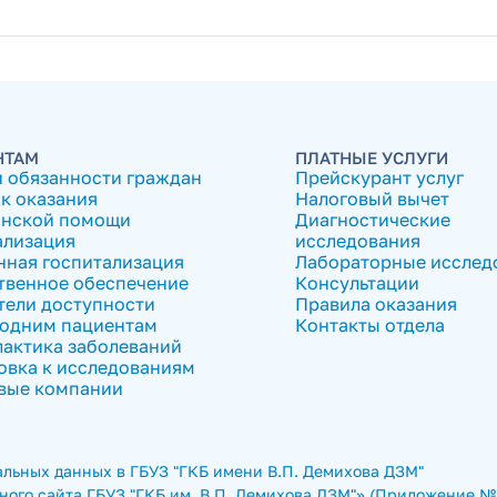
НТАМ
ПЛАТНЫЕ УСЛУГИ
и обязанности граждан
Прейскурант услуг
к оказания
Налоговый вычет
нской помощи
Диагностические
ализация
исследования
нная госпитализация
Лабораторные исслед
твенное обеспечение
Консультации
тели доступности
Правила оказания
одним пациентам
Контакты отдела
актика заболеваний
овка к исследованиям
вые компании
льных данных в ГБУЗ "ГКБ имени В.П. Демихова ДЗМ"
ого сайта ГБУЗ "ГКБ им. В.П. Демихова ДЗМ"» (Приложение № 