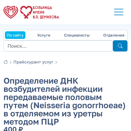
БОЛЬНИЦА
ИМЕНИ
В.П. ДЕМИХОВА
По сайту
Услуги
Специалисты
Отделения
Прейскурант услуг
Определение ДНК
возбудителей инфекции
передаваемые половым
путем (Neisseria gonorrhoeaе)
в отделяемом из уретры
методом ПЦР
400 ₽