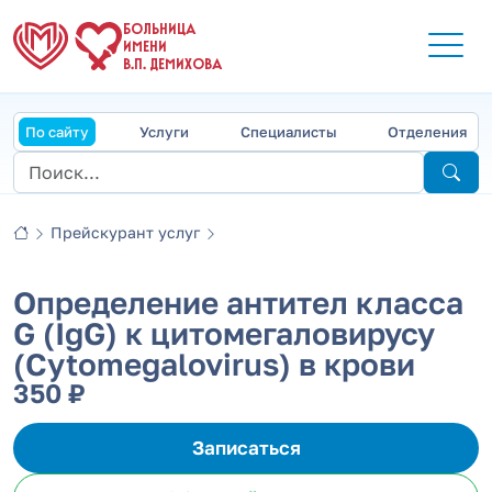
БОЛЬНИЦА
ИМЕНИ
В.П. ДЕМИХОВА
По сайту
Услуги
Специалисты
Отделения
Прейскурант услуг
Определение антител класса
G (IgG) к цитомегаловирусу
(Cytomegalovirus) в крови
350 ₽
Записаться