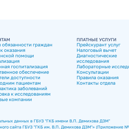
НТАМ
ПЛАТНЫЕ УСЛУГИ
и обязанности граждан
Прейскурант услуг
к оказания
Налоговый вычет
нской помощи
Диагностические
ализация
исследования
нная госпитализация
Лабораторные исслед
твенное обеспечение
Консультации
тели доступности
Правила оказания
одним пациентам
Контакты отдела
актика заболеваний
овка к исследованиям
вые компании
льных данных в ГБУЗ "ГКБ имени В.П. Демихова ДЗМ"
ого сайта ГБУЗ "ГКБ им. В.П. Демихова ДЗМ"» (Приложение № 