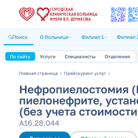
ГОРОДСКАЯ
КЛИНИЧЕСКАЯ БОЛЬНИЦА
ИМЕНИ В.П. ДЕМИХОВА
Поиск
О больнице
Филиал 1
Филиал 
По сайту
Услуги
Специалисты
Отделения
Главная страница
Прейскурант услуг
Нефропиелостомия (
пиелонефрите, уста
(без учета стоимости
А16.28.044