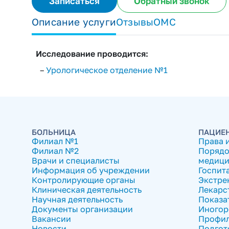
Записаться
Обратный звонок
Описание услуги
Отзывы
ОМС
Исследование проводится:
–
Урологическое отделение №1
БОЛЬНИЦА
ПАЦИЕ
Филиал №1
Права 
Филиал №2
Порядо
Врачи и специалисты
медици
Информация об учреждении
Госпит
Контролирующие органы
Экстре
Клиническая деятельность
Лекарс
Научная деятельность
Показа
Документы организации
Иногор
Вакансии
Профил
Новости
Подгот