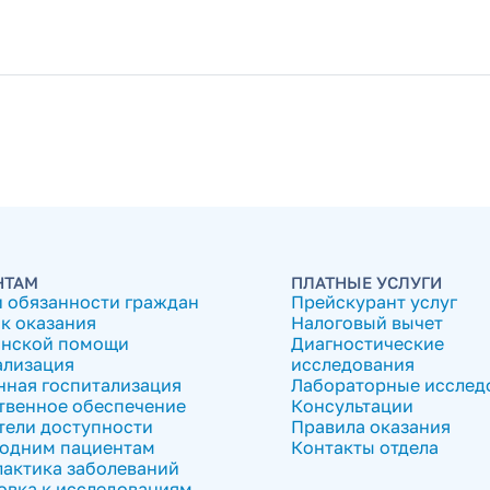
НТАМ
ПЛАТНЫЕ УСЛУГИ
и обязанности граждан
Прейскурант услуг
к оказания
Налоговый вычет
нской помощи
Диагностические
ализация
исследования
нная госпитализация
Лабораторные исслед
твенное обеспечение
Консультации
тели доступности
Правила оказания
одним пациентам
Контакты отдела
актика заболеваний
овка к исследованиям