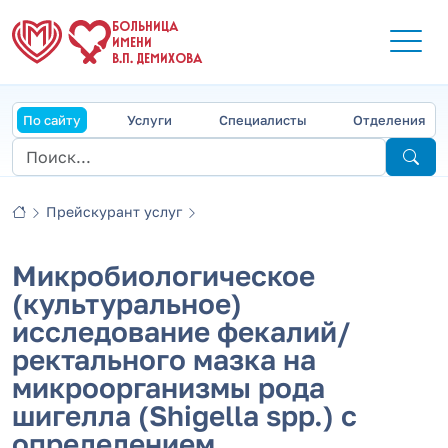
БОЛЬНИЦА
ИМЕНИ
В.П. ДЕМИХОВА
По сайту
Услуги
Специалисты
Отделения
Прейскурант услуг
Микробиологическое
(культуральное)
исследование фекалий/
ректального мазка на
микроорганизмы рода
шигелла (Shigella spp.) с
определением