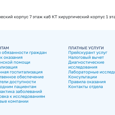
еский корпус 7 этаж каб КТ хирургический корпус 1 эт
НТАМ
ПЛАТНЫЕ УСЛУГИ
и обязанности граждан
Прейскурант услуг
к оказания
Налоговый вычет
нской помощи
Диагностические
ализация
исследования
нная госпитализация
Лабораторные исслед
твенное обеспечение
Консультации
тели доступности
Правила оказания
одним пациентам
Контакты отдела
актика заболеваний
овка к исследованиям
вые компании