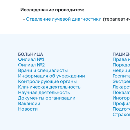
Исследование проводится:
–
Отделение лучевой диагностики
(терапевтич
БОЛЬНИЦА
ПАЦИЕ
Филиал №1
Права 
Филиал №2
Порядо
Врачи и специалисты
медици
Информация об учреждении
Госпит
Контролирующие органы
Экстре
Клиническая деятельность
Лекарс
Научная деятельность
Показа
Документы организации
Иногор
Вакансии
Профил
Новости
Подгот
Страхо