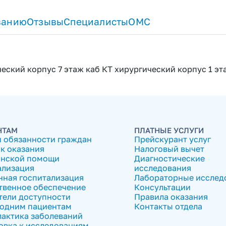
ванию
Отзывы
Специалисты
ОМС
еский корпус 7 этаж каб КТ хирургический корпус 1 эт
НТАМ
ПЛАТНЫЕ УСЛУГИ
и обязанности граждан
Прейскурант услуг
к оказания
Налоговый вычет
нской помощи
Диагностические
ализация
исследования
нная госпитализация
Лабораторные исслед
твенное обеспечение
Консультации
тели доступности
Правила оказания
одним пациентам
Контакты отдела
актика заболеваний
овка к исследованиям