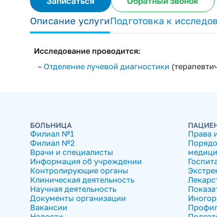
Записаться
Обратный звонок
Описание услуги
Подготовка к исследо
Исследование проводится:
–
Отделение лучевой диагностики
(терапевтич
БОЛЬНИЦА
ПАЦИЕ
Филиал №1
Права 
Филиал №2
Порядо
Врачи и специалисты
медици
Информация об учреждении
Госпит
Контролирующие органы
Экстре
Клиническая деятельность
Лекарс
Научная деятельность
Показа
Документы организации
Иногор
Вакансии
Профил
Новости
Подгот