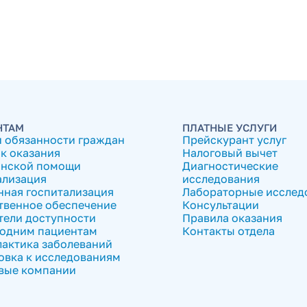
НТАМ
ПЛАТНЫЕ УСЛУГИ
и обязанности граждан
Прейскурант услуг
к оказания
Налоговый вычет
нской помощи
Диагностические
ализация
исследования
нная госпитализация
Лабораторные исслед
твенное обеспечение
Консультации
тели доступности
Правила оказания
одним пациентам
Контакты отдела
актика заболеваний
овка к исследованиям
вые компании