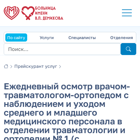
БОЛЬНИЦА
ИМЕНИ
В.П. ДЕМИХОВА
По сайту
Услуги
Специалисты
Отделения
Прейскурант услуг
Ежедневный осмотр врачом-
травматологом-ортопедом с
наблюдением и уходом
среднего и младшего
медицинского персонала в
отделении травматологии и
ортопедии № 1 (с