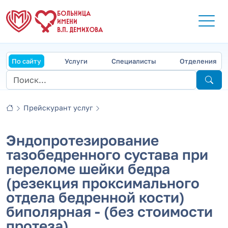
БОЛЬНИЦА
ИМЕНИ
В.П. ДЕМИХОВА
По сайту
Услуги
Специалисты
Отделения
Прейскурант услуг
Эндопротезирование
тазобедренного сустава при
переломе шейки бедра
(резекция проксимального
отдела бедренной кости)
биполярная - (без стоимости
протеза)