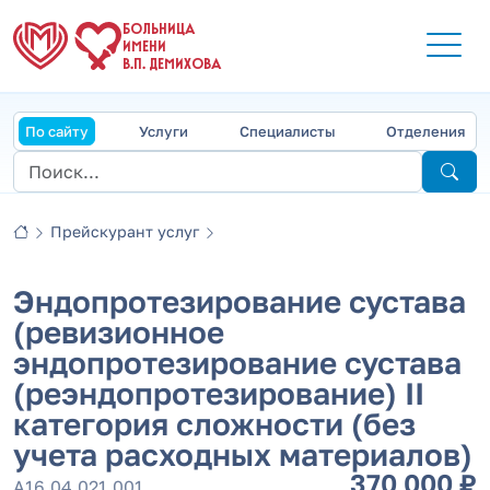
БОЛЬНИЦА
ИМЕНИ
В.П. ДЕМИХОВА
По сайту
Услуги
Специалисты
Отделения
Прейскурант услуг
Эндопротезирование сустава
(ревизионное
эндопротезирование сустава
(реэндопротезирование) II
категория сложности (без
учета расходных материалов)
370 000 ₽
А16.04.021.001