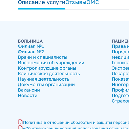
Описание услуги
Отзывы
ОМС
БОЛЬНИЦА
ПАЦИЕ
Филиал №1
Права 
Филиал №2
Порядо
Врачи и специалисты
медици
Информация об учреждении
Госпит
Контролирующие органы
Экстре
Клиническая деятельность
Лекарс
Научная деятельность
Показа
Документы организации
Иногор
Вакансии
Профил
Новости
Подгот
Страхо
Политика в отношении обработки и защиты персона
«Об утверждении условий использования официальн