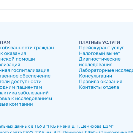
НТАМ
ПЛАТНЫЕ УСЛУГИ
и обязанности граждан
Прейскурант услуг
к оказания
Налоговый вычет
нской помощи
Диагностические
ализация
исследования
нная госпитализация
Лабораторные исслед
твенное обеспечение
Консультации
тели доступности
Правила оказания
одним пациентам
Контакты отдела
актика заболеваний
овка к исследованиям
вые компании
льных данных в ГБУЗ "ГКБ имени В.П. Демихова ДЗМ"
ого сайта ГБУЗ "ГКБ им. В.П. Демихова ДЗМ"» (Приложение № 