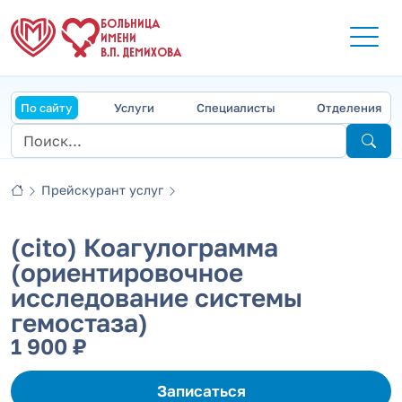
БОЛЬНИЦА
ИМЕНИ
В.П. ДЕМИХОВА
По сайту
Услуги
Специалисты
Отделения
Прейскурант услуг
(cito) Коагулограмма
(ориентировочное
исследование системы
гемостаза)
1 900 ₽
Записаться