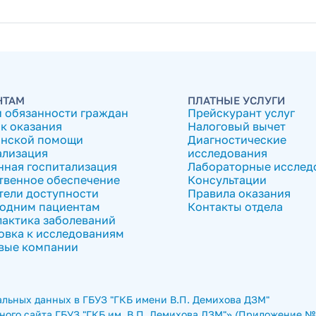
НТАМ
ПЛАТНЫЕ УСЛУГИ
и обязанности граждан
Прейскурант услуг
к оказания
Налоговый вычет
нской помощи
Диагностические
ализация
исследования
нная госпитализация
Лабораторные исслед
твенное обеспечение
Консультации
тели доступности
Правила оказания
одним пациентам
Контакты отдела
актика заболеваний
овка к исследованиям
вые компании
льных данных в ГБУЗ "ГКБ имени В.П. Демихова ДЗМ"
ого сайта ГБУЗ "ГКБ им. В.П. Демихова ДЗМ"» (Приложение № 