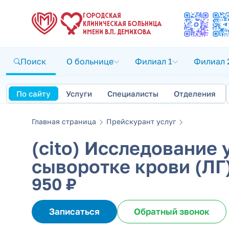
ГОРОДСКАЯ
КЛИНИЧЕСКАЯ БОЛЬНИЦА
ИМЕНИ В.П. ДЕМИХОВА
Поиск
О больнице
Филиал 1
Филиал 
По сайту
Услуги
Специалисты
Отделения
Главная страница
Прейскурант услуг
(cito) Исследование
сыворотке крови (ЛГ
950 ₽
Записаться
Обратный звонок