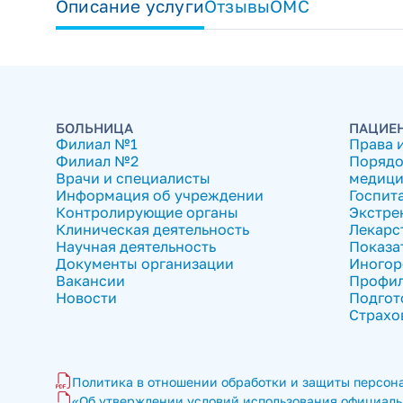
Описание услуги
Отзывы
ОМС
БОЛЬНИЦА
ПАЦИЕ
Филиал №1
Права 
Филиал №2
Порядо
Врачи и специалисты
медици
Информация об учреждении
Госпит
Контролирующие органы
Экстре
Клиническая деятельность
Лекарс
Научная деятельность
Показа
Документы организации
Иногор
Вакансии
Профил
Новости
Подгот
Страхо
Политика в отношении обработки и защиты персона
«Об утверждении условий использования официальн